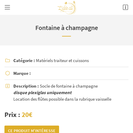
1 Grande rue
26700 Pierrelatte
Fontaine à champagne
07 61 86 26 50
Catégorie :
Matériels traiteur et cuissons

Marque :

Description :
Socle de fontaine à champagne

disque plexiglas uniquement
Location des flûtes possible dans la rubrique vaisselle
Prix :
20€
CE PRODUIT M'INTÉRESSE