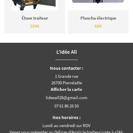
Étuve traiteur
Plancha électrique
100€
60€
L'Idée All
Nous contacter :
1 Grande rue
26700 Pierrelatte
Afficher la carte
07 61 86 26 50
Nos horaires :
Lundi au vendredi sur RDV
Venez vous présenter au Délices d'Anaïs le traiteur juste à côté.