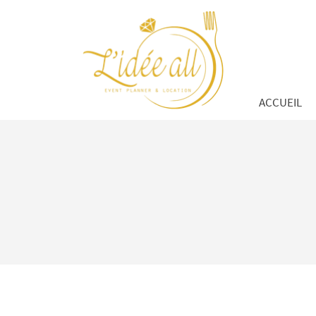
1 Grande rue
26700 Pierrelatte
07 61 86 26 50
ACCUEIL